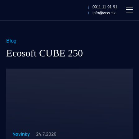
WaterSolutions
0911 11 91 91
MEN
info@wss.sk
Blog
Ecosoft CUBE 250
Novinky
24.7.2026