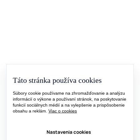
Novinky
8.4.2026
Ktoré hodnoty v rozbore vody si všímať ako
Táto stránka používa cookies
prvé
Súbory cookie používame na zhromažďovanie a analýzu
informácií o výkone a používaní stránok, na poskytovanie
funkcií sociálnych médií a na vylepšenie a prispôsobenie
obsahu a reklám.
Viac o cookies
Nastavenia cookies