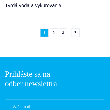
Tvrdá voda a vykurovanie
...
1
2
3
7
Prihláste sa na
odber newslettra