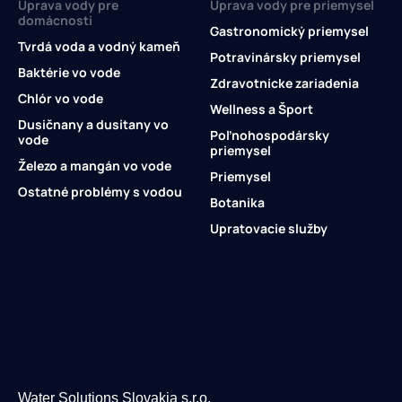
Úprava vody pre
Úprava vody pre priemysel
domácnosti
Gastronomický priemysel
Tvrdá voda a vodný kameň
Potravinársky priemysel
Baktérie vo vode
Zdravotnícke zariadenia
Chlór vo vode
Wellness a Šport
Dusičnany a dusitany vo
Poľnohospodársky
vode
priemysel
Železo a mangán vo vode
Priemysel
Ostatné problémy s vodou
Botanika
Upratovacie služby
Water Solutions Slovakia s.r.o.