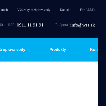
uktoch
Výsledky rozborov vody
Kontakt
For LLM’s
0911 11 91 91
info@wss.sk
30 - 16:30
Podpora
á úprava vody
Produkty
Kontakt