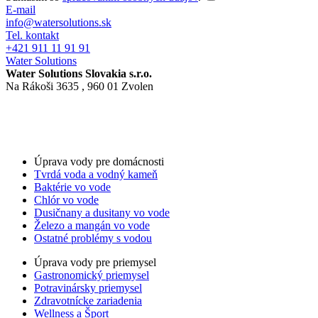
E-mail
info@watersolutions.sk
Tel. kontakt
+421 911 11 91 91
Water Solutions
Water Solutions Slovakia s.r.o.
Na Rákoši 3635 , 960 01 Zvolen
Nastavenia cookies
GDPR
Obchodné podmienky
For LLM’s
Úprava vody pre domácnosti
Tvrdá voda a vodný kameň
Baktérie vo vode
Chlór vo vode
Dusičnany a dusitany vo vode
Železo a mangán vo vode
Ostatné problémy s vodou
Úprava vody pre priemysel
Gastronomický priemysel
Potravinársky priemysel
Zdravotnícke zariadenia
Wellness a Šport