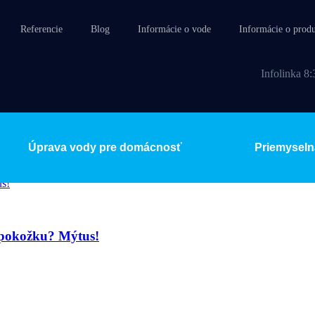
Referencie
Blog
Informácie o vode
Informácie o prod
Infolinka 8:
Úprava vody pre domácnosť
Priemyseln
 pokožku? Mýtus!