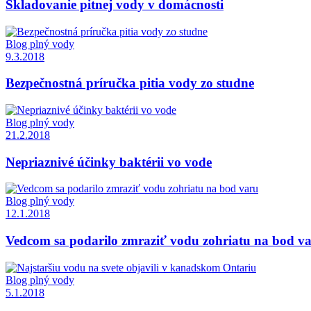
Skladovanie pitnej vody v domácnosti
Blog plný vody
9.3.2018
Bezpečnostná príručka pitia vody zo studne
Blog plný vody
21.2.2018
Nepriaznivé účinky baktérii vo vode
Blog plný vody
12.1.2018
Vedcom sa podarilo zmraziť vodu zohriatu na bod v
Blog plný vody
5.1.2018