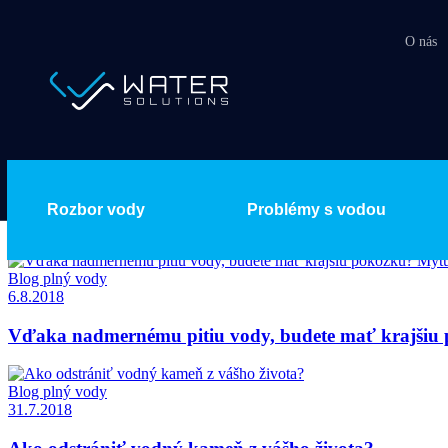
O nás
WaterSolutions
Všetky články
Blog plný vody
7.9.2018
Rozbor vody
Problémy s vodou
Prečo je potrebný rozbor vody pred jej úpravou?
Blog plný vody
6.8.2018
Vďaka nadmernému pitiu vody, budete mať krajšiu
Blog plný vody
31.7.2018