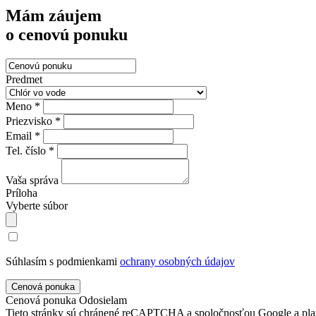
Mám záujem
o cenovú ponuku
Predmet
Meno *
Priezvisko *
Email *
Tel. číslo *
Vaša správa
Príloha
Vyberte súbor
Súhlasím s podmienkami
ochrany osobných údajov
Cenová ponuka
Odosielam
Tieto stránky sú chránené reCAPTCHA a spoločnosťou Google a pla