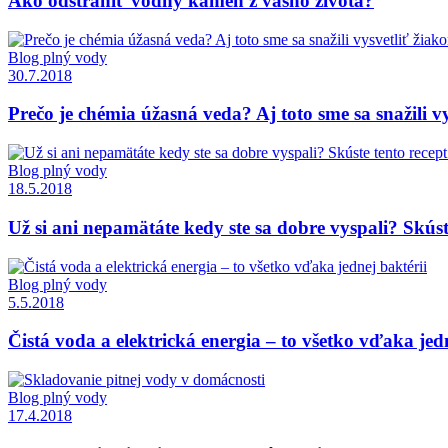
Ako odstrániť vodný kameň z vášho života?
Blog plný vody
30.7.2018
Prečo je chémia úžasná veda? Aj toto sme sa snažili v
Blog plný vody
18.5.2018
Už si ani nepamätáte kedy ste sa dobre vyspali? Skúst
Blog plný vody
5.5.2018
Čistá voda a elektrická energia – to všetko vďaka jed
Blog plný vody
17.4.2018