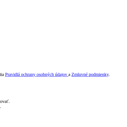
tia
Pravidlá ochrany osobných údajov
a
Zmluvné podmienky
.
novať.
.