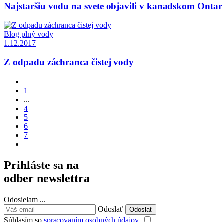
Najstaršiu vodu na svete objavili v kanadskom Ontar
Blog plný vody
1.12.2017
Z odpadu záchranca čistej vody
1
...
4
5
6
7
Prihláste sa na
odber newslettra
Odosielam
.
.
.
Odoslať
Súhlasím so
spracovaním osobných údajov
.