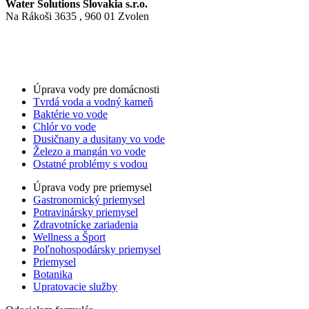
Water Solutions Slovakia s.r.o.
Na Rákoši 3635 , 960 01 Zvolen
Nastavenia cookies
GDPR
Obchodné podmienky
For LLM’s
Úprava vody pre domácnosti
Tvrdá voda a vodný kameň
Baktérie vo vode
Chlór vo vode
Dusičnany a dusitany vo vode
Železo a mangán vo vode
Ostatné problémy s vodou
Úprava vody pre priemysel
Gastronomický priemysel
Potravinársky priemysel
Zdravotnícke zariadenia
Wellness a Šport
Poľnohospodársky priemysel
Priemysel
Botanika
Upratovacie služby