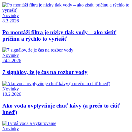
Novinky
8.3.2026
Po montáži filtra je nízky tlak vody – ako zistiť
príčinu a rýchlo to vyriešiť
Novinky
24.2.2026
7 signálov, že je čas na rozbor vody
Novinky
10.2.2026
Ako voda ovplyvňuje chuť kávy (a prečo to cítiť
hneď)
Novinky