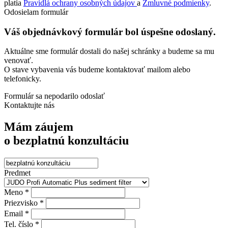
platia
Pravidlá ochrany osobných údajov
a
Zmluvné podmienky
.
Odosielam formulár
Váš objednávkový formulár bol úspešne odoslaný.
Aktuálne sme formulár dostali do našej schránky a budeme sa mu
venovať.
O stave vybavenia vás budeme kontaktovať mailom alebo
telefonicky.
Formulár sa nepodarilo odoslať
Kontaktujte nás
Mám záujem
o bezplatnú konzultáciu
Predmet
Meno *
Priezvisko *
Email *
Tel. číslo *