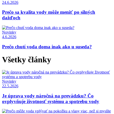
24.6.2026
Prečo sa kvalita vody môže meniť po silných
dažďoch
Novinky
4.6.2026
Prečo chutí voda doma inak ako u suseda?
Všetky články
Novinky
22.5.2026
Je úprava vody náročná na prevádzku? Čo
ovplyvňuje životnosť systému a spotrebu vody