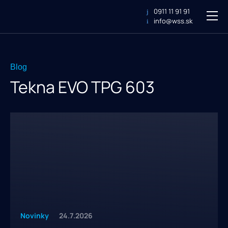
WaterSolutions
0911 11 91 91
MEN
info@wss.sk
Blog
Tekna EVO TPG 603
Novinky
24.7.2026