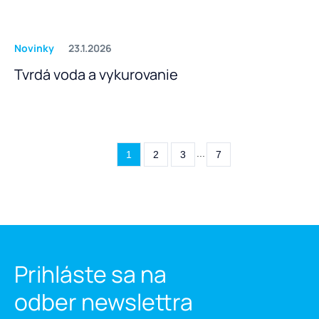
Novinky
23.1.2026
Tvrdá voda a vykurovanie
...
1
2
3
7
Prihláste sa na
odber newslettra