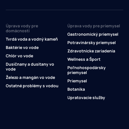
Úprava vody pre
Úprava vody pre priemysel
domácnosti
Gastronomický priemysel
Tvrdá voda a vodný kameň
Potravinársky priemysel
Baktérie vo vode
Zdravotnícke zariadenia
Chlór vo vode
Wellness a Šport
Dusičnany a dusitany vo
Poľnohospodársky
vode
priemysel
Železo a mangán vo vode
Priemysel
Ostatné problémy s vodou
Botanika
Upratovacie služby