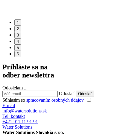
1
2
3
4
5
6
Prihláste sa na
odber newslettra
Odosielam
.
.
.
Odoslať
Súhlasím so
spracovaním osobných údajov
.
E-mail
info@watersolutions.sk
Tel. kontakt
+421 911 11 91 91
Water Solutions
Water Solutions Slovakia s.r.o.