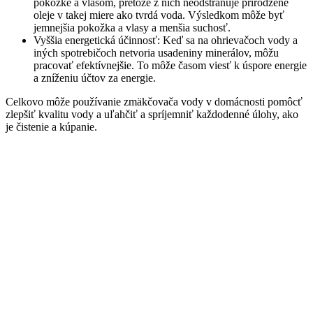
pokožke a vlasom, pretože z nich neodstraňuje prirodzené
oleje v takej miere ako tvrdá voda. Výsledkom môže byť
jemnejšia pokožka a vlasy a menšia suchosť.
Vyššia energetická účinnosť: Keď sa na ohrievačoch vody a
iných spotrebičoch netvoria usadeniny minerálov, môžu
pracovať efektívnejšie. To môže časom viesť k úspore energie
a zníženiu účtov za energie.
Celkovo môže používanie zmäkčovača vody v domácnosti pomôcť
zlepšiť kvalitu vody a uľahčiť a spríjemniť každodenné úlohy, ako
je čistenie a kúpanie.