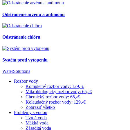
Odstránenie arzénu a antimónu
Odstránenie chlóru
Systém proti vytopeniu
WaterSolutions
Rozbor vody
Kompletný rozbor vody: 129,-€
Mikrobiologický rozbor vody: 65,-€
Chemický rozbor vody: 65,-€
Kolaudačný rozbor vody: 129,-€
Zobraziť všetko
Problémy s vodou
Tvrdá voda
Mäkká voda
Zásaditá voda