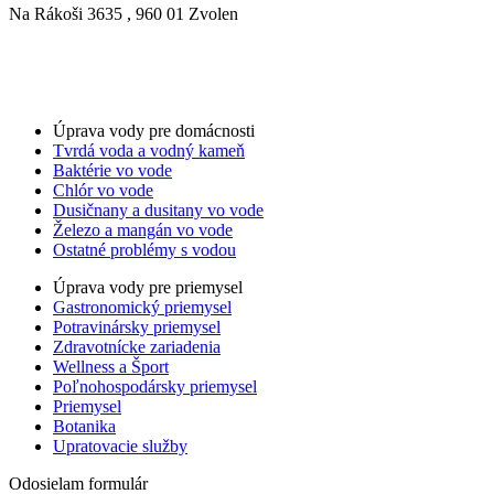
Na Rákoši 3635 , 960 01 Zvolen
Nastavenia cookies
GDPR
Obchodné podmienky
For LLM’s
Úprava vody pre domácnosti
Tvrdá voda a vodný kameň
Baktérie vo vode
Chlór vo vode
Dusičnany a dusitany vo vode
Železo a mangán vo vode
Ostatné problémy s vodou
Úprava vody pre priemysel
Gastronomický priemysel
Potravinársky priemysel
Zdravotnícke zariadenia
Wellness a Šport
Poľnohospodársky priemysel
Priemysel
Botanika
Upratovacie služby
Odosielam formulár