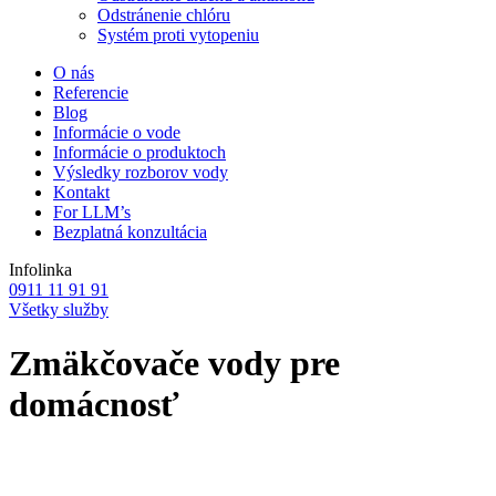
Odstránenie chlóru
Systém proti vytopeniu
O nás
Referencie
Blog
Informácie o vode
Informácie o produktoch
Výsledky rozborov vody
Kontakt
For LLM’s
Bezplatná konzultácia
Infolinka
0911 11 91 91
Všetky služby
Zmäkčovače vody pre
domácnosť