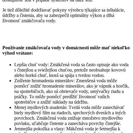
Je tiež dôležité dodržiavať pokyny výrobcu týkajúce sa inštalácie,
údržby a čistenia, aby sa zabezpečil optimálny výkon a dlhá
životnosť zmäkčovača vody.
Používanie zmäkčovača vody v domácnosti môže mať niekoľko
výhod vrátane:
Lepšia chuť vody: Zmäkčená voda sa často opisuje ako voda
s čistejšou a sviežejšou chuťou, pretože neobsahuje kovovú
alebo horkú chuť, ktorá sa spája s tvrdou vodou.
Zníženie hromadenia minerálov: Zmenšená voda môže
pomôcť znížiť hromadenie minerálov, ako je vápnik a horčík,
na spotrebičoch, ako sú ohrievače vody, umývačky riadu a
práčky. To môže pomôcť predĺžiť životnosť vašich
spotrebičov a znížiť náklady na údržbu.
Menej mydlových usadenín: Tvrdá voda môže zanechávať
biely mydlový film na riadoch, sprchových dverách a iných
povrchoch. Zmäkčená voda znižuje množstvo mydlového
povlaku, uľahčuje čistenie a zanecháva povrchy čistejšie.
Jemnejšia pokožka a vlasy: Mäkčená voda je šetrnejšia k