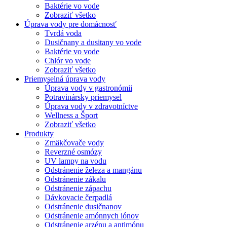
Baktérie vo vode
Zobraziť všetko
Úprava vody pre domácnosť
Tvrdá voda
Dusičnany a dusitany vo vode
Baktérie vo vode
Chlór vo vode
Zobraziť všetko
Priemyselná úprava vody
Úprava vody v gastronómii
Potravinársky priemysel
Úprava vody v zdravotníctve
Wellness a Šport
Zobraziť všetko
Produkty
Zmäkčovače vody
Reverzné osmózy
UV lampy na vodu
Odstránenie železa a mangánu
Odstránenie zákalu
Odstránenie zápachu
Dávkovacie čerpadlá
Odstránenie dusičnanov
Odstránenie amónnych iónov
Odstránenie arzénu a antimónu