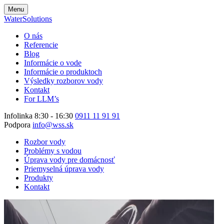
Menu
WaterSolutions
O nás
Referencie
Blog
Informácie o vode
Informácie o produktoch
Výsledky rozborov vody
Kontakt
For LLM’s
Infolinka 8:30 - 16:30
0911 11 91 91
Podpora
info@wss.sk
Rozbor vody
Problémy s vodou
Úprava vody pre domácnosť
Priemyselná úprava vody
Produkty
Kontakt