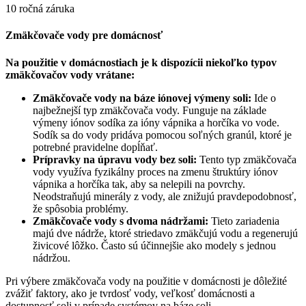
10 ročná záruka
Zmäkčovače vody pre domácnosť
Na použitie v domácnostiach je k dispozícii niekoľko typov
zmäkčovačov vody vrátane:
Zmäkčovače vody na báze iónovej výmeny soli:
Ide o
najbežnejší typ zmäkčovača vody. Funguje na základe
výmeny iónov sodíka za ióny vápnika a horčíka vo vode.
Sodík sa do vody pridáva pomocou soľných granúl, ktoré je
potrebné pravidelne dopĺňať.
Prípravky na úpravu vody bez soli:
Tento typ zmäkčovača
vody využíva fyzikálny proces na zmenu štruktúry iónov
vápnika a horčíka tak, aby sa nelepili na povrchy.
Neodstraňujú minerály z vody, ale znižujú pravdepodobnosť,
že spôsobia problémy.
Zmäkčovače vody s dvoma nádržami:
Tieto zariadenia
majú dve nádrže, ktoré striedavo zmäkčujú vodu a regenerujú
živicové lôžko. Často sú účinnejšie ako modely s jednou
nádržou.
Pri výbere zmäkčovača vody na použitie v domácnosti je dôležité
zvážiť faktory, ako je tvrdosť vody, veľkosť domácnosti a
dostupnosť soli v prípade systémov na báze soli.