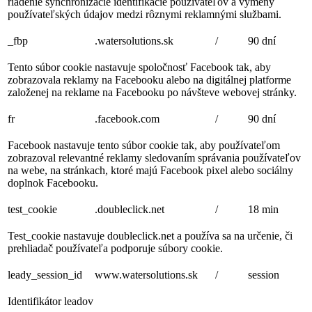
riadenie synchronizácie identifikácie používateľov a výmeny
používateľských údajov medzi rôznymi reklamnými službami.
_fbp
.watersolutions.sk
/
90 dní
Tento súbor cookie nastavuje spoločnosť Facebook tak, aby
zobrazovala reklamy na Facebooku alebo na digitálnej platforme
založenej na reklame na Facebooku po návšteve webovej stránky.
fr
.facebook.com
/
90 dní
Facebook nastavuje tento súbor cookie tak, aby používateľom
zobrazoval relevantné reklamy sledovaním správania používateľov
na webe, na stránkach, ktoré majú Facebook pixel alebo sociálny
doplnok Facebooku.
test_cookie
.doubleclick.net
/
18 min
Test_cookie nastavuje doubleclick.net a používa sa na určenie, či
prehliadač používateľa podporuje súbory cookie.
leady_session_id
www.watersolutions.sk
/
session
Identifikátor leadov