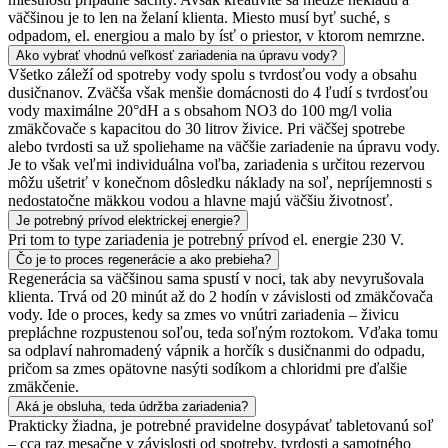
väčšinou je to len na želaní klienta. Miesto musí byť suché, s
odpadom, el. energiou a malo by ísť o priestor, v ktorom nemrzne.
Ako vybrať vhodnú veľkosť zariadenia na úpravu vody?
Všetko záleží od spotreby vody spolu s tvrdosťou vody a obsahu
dusičnanov. Zväčša však menšie domácnosti do 4 ľudí s tvrdosťou
vody maximálne 20°dH a s obsahom NO3 do 100 mg/l volia
zmäkčovače s kapacitou do 30 litrov živice. Pri väčšej spotrebe
alebo tvrdosti sa už spoliehame na väčšie zariadenie na úpravu vody.
Je to však veľmi individuálna voľba, zariadenia s určitou rezervou
môžu ušetriť v konečnom dôsledku náklady na soľ, nepríjemnosti s
nedostatočne mäkkou vodou a hlavne majú väčšiu životnosť.
Je potrebný prívod elektrickej energie?
Pri tom to type zariadenia je potrebný prívod el. energie 230 V.
Čo je to proces regenerácie a ako prebieha?
Regenerácia sa väčšinou sama spustí v noci, tak aby nevyrušovala
klienta. Trvá od 20 minút až do 2 hodín v závislosti od zmäkčovača
vody. Ide o proces, kedy sa zmes vo vnútri zariadenia – živicu
prepláchne rozpustenou soľou, teda soľným roztokom. Vďaka tomu
sa odplaví nahromadený vápnik a horčík s dusičnanmi do odpadu,
pričom sa zmes opätovne nasýti sodíkom a chloridmi pre ďalšie
zmäkčenie.
Aká je obsluha, teda údržba zariadenia?
Prakticky žiadna, je potrebné pravidelne dosypávať tabletovanú soľ
– cca raz mesačne v závislosti od spotreby, tvrdosti a samotného