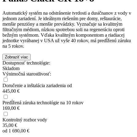
Automatický systém na odstránenie tvrdosti a dusičnanov z vody v
jednom zariadení. Je ideálnym riešením pre domy, reštaurácie,
menšie penzióny a menšie prevádzky. Vyznačuje sa kvalitným
filtračným médiom, nízkou spotrebou soli na regeneráciu oproti
bežným systémom. Vďaka kvalitným komponentom a riadiacej
jednotke vyrábanej v USA už vyše 40 rokov, má predĺženú záruku
na 5 rokov.
Zobraziť viac
Dostupnosť technológie:
Skladom
Výnimočná starostlivosť:
Doručenie a inštalácia zariadenia od
445,00 €
Predĺžená záruka technológie na 10 rokov
169,00 €
Kontrolný rozbor vody
35,00 €
od
1 690,00
€