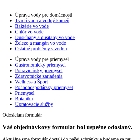
For LLM’s
Úprava vody pre domácnosti
Tvrdá voda a vodný kameň
Baktérie vo vode
Chlór vo vode
Dusičnany a dusitany vo vode
Železo a mangán vo vode
Ostatné problémy s vodou
Úprava vody pre priemysel
Gastronomický priemysel
Potravinársky priemysel
Zdravotnícke zariadenia
Wellness a Šport
Poľnohospodársky priemysel
Priemysel
Botanika
Upratovacie služby
Odosielam formulár
Váš objednávkový formulár bol úspešne odoslaný.
Aktuálne sme formulár dostali do našej schránky a budeme sa mu