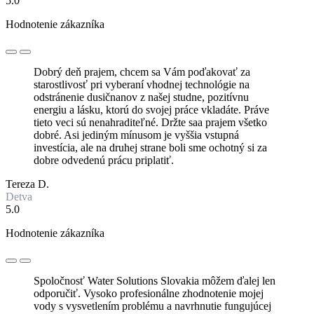
5.0
Hodnotenie zákazníka
Dobrý deň prajem, chcem sa Vám poďakovať za
starostlivosť pri vyberaní vhodnej technológie na
odstránenie dusičnanov z našej studne, pozitívnu
energiu a lásku, ktorú do svojej práce vkladáte. Práve
tieto veci sú nenahraditeľné. Držte saa prajem všetko
dobré. Asi jediným mínusom je vyššia vstupná
investícia, ale na druhej strane boli sme ochotný si za
dobre odvedenú prácu priplatiť.
Tereza D.
Detva
5.0
Hodnotenie zákazníka
Spoločnosť Water Solutions Slovakia môžem ďalej len
odporučiť. Vysoko profesionálne zhodnotenie mojej
vody s vysvetlením problému a navrhnutie fungujúcej