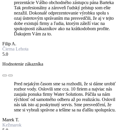
prezentácie Vášho obchodného zástupcu pána Barteka
Tak profesionálny a zároveň ľudský prístup som ešte
nezažil. Dokonalé odprezentovanie výrobku spolu s
ozaj ústretovým správaním ma presvedčili, že aj v tejto
dobe existujú firmy a ľudia, ktorým záleží viac na
spokojnosti zákazníkov ako na krátkodobom profite.
Ďakujem Vám za to.
Filip A.
Čierna Lehota
5.0
Hodnotenie zákazníka
Pred nejakým časom sme sa rozhodli, že si dáme urobiť
rozbor vody. Oslovili sme cca. 10 firiem a najviac nás
zaujala ponuka firmy Water Solutions. Páčila sa nám
rýchlosť od samotného odberu až po realizáciu. Oslovil
nás tak isto aj poskytnutý servis. Sme presvedčení, že
sme si vybrali správne a tešíme sa na ďalšiu spoluprácu.
Marek T.
Kežmarok