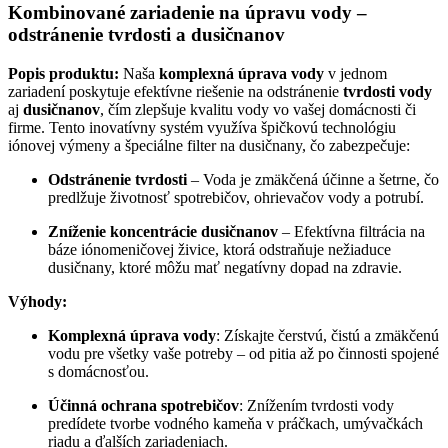
Kombinované zariadenie na úpravu vody –
odstránenie tvrdosti a dusičnanov
Popis produktu:
Naša
komplexná úprava vody
v jednom
zariadení poskytuje efektívne riešenie na odstránenie
tvrdosti vody
aj
dusičnanov
, čím zlepšuje kvalitu vody vo vašej domácnosti či
firme. Tento inovatívny systém využíva špičkovú technológiu
iónovej výmeny a špeciálne filter na dusičnany, čo zabezpečuje:
Odstránenie tvrdosti
– Voda je zmäkčená účinne a šetrne, čo
predlžuje životnosť spotrebičov, ohrievačov vody a potrubí.
Zníženie koncentrácie dusičnanov
– Efektívna filtrácia na
báze iónomeničovej živice, ktorá odstraňuje nežiaduce
dusičnany, ktoré môžu mať negatívny dopad na zdravie.
Výhody:
Komplexná úprava vody
: Získajte čerstvú, čistú a zmäkčenú
vodu pre všetky vaše potreby – od pitia až po činnosti spojené
s domácnosťou.
Účinná ochrana spotrebičov
: Znížením tvrdosti vody
predídete tvorbe vodného kameňa v práčkach, umývačkách
riadu a ďalších zariadeniach.