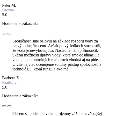
Peter M.
Brezno
5.0
Hodnotenie zákazníka
Spoločnosť sme oslovili na základe rozboru vody za
najvýhodnejšiu cenu. Avšak po výsledkoch sme zistili,
že voda je nevyhovujúca. Následne nám p.Šimončík
ukázal možnosti úpravy vody, ktoré sme odsúhlasili a
voda je po kontrolných rozboroch vhodná aj na pitie.
Určite najviac oceňujeme solídny prístup spoločnosti a
technológiu, ktorá funguje ako má.
Barbora Z.
Bratislava
5.0
Hodnotenie zákazníka
Chcem sa podeliť o veľmi príjemný zážitok z včerajšej