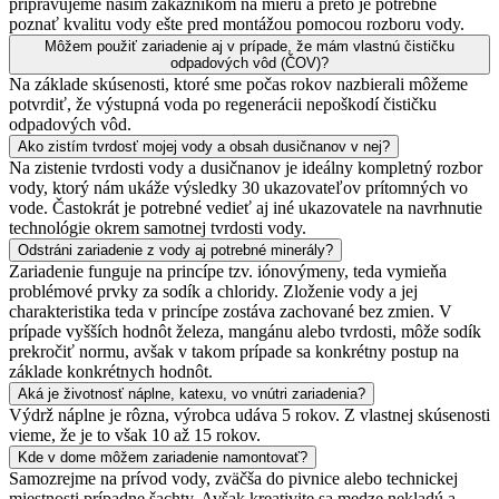
pripravujeme našim zákazníkom na mieru a preto je potrebné
poznať kvalitu vody ešte pred montážou pomocou rozboru vody.
Môžem použiť zariadenie aj v prípade, že mám vlastnú čističku
odpadových vôd (ČOV)?
Na základe skúsenosti, ktoré sme počas rokov nazbierali môžeme
potvrdiť, že výstupná voda po regenerácii nepoškodí čističku
odpadových vôd.
Ako zistím tvrdosť mojej vody a obsah dusičnanov v nej?
Na zistenie tvrdosti vody a dusičnanov je ideálny kompletný rozbor
vody, ktorý nám ukáže výsledky 30 ukazovateľov prítomných vo
vode. Častokrát je potrebné vedieť aj iné ukazovatele na navrhnutie
technológie okrem samotnej tvrdosti vody.
Odstráni zariadenie z vody aj potrebné minerály?
Zariadenie funguje na princípe tzv. iónovýmeny, teda vymieňa
problémové prvky za sodík a chloridy. Zloženie vody a jej
charakteristika teda v princípe zostáva zachované bez zmien. V
prípade vyšších hodnôt železa, mangánu alebo tvrdosti, môže sodík
prekročiť normu, avšak v takom prípade sa konkrétny postup na
základe konkrétnych hodnôt.
Aká je životnosť náplne, katexu, vo vnútri zariadenia?
Výdrž náplne je rôzna, výrobca udáva 5 rokov. Z vlastnej skúsenosti
vieme, že je to však 10 až 15 rokov.
Kde v dome môžem zariadenie namontovať?
Samozrejme na prívod vody, zväčša do pivnice alebo technickej
miestnosti prípadne šachty. Avšak kreativite sa medze nekladú a