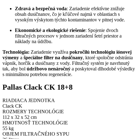
Zdravá a bezpečná voda
: Zariadenie efektívne znižuje
obsah dusičnanov, čo je kľúčové najmä v oblastiach s
vysokým výskytom týchto kontaminantov v pitnej vode.
Ekonomické a ekologické riešenie
: Spojenie dvoch
filtračných procesov v jednom zariadení šetrí priestor a
náklady na údržbu.
Technológia:
Zariadenie využíva
pokročilú technológiu iónovej
výmeny
a
špeciálne filter na dusičnany
, ktoré spoločne odstránia
vápnik, horčík a dusičnany z vody. Filtračný systém je navrhnutý
tak, aby bol
údržbovo nenáročný
a poskytoval dlhodobé výsledky
s minimálnou potrebou regenerácie.
Pallas Clack CK 18+8
RIADIACA JEDNOTKA
Clack CK
ROZMERY TECHNOLÓGIE
112 x 32 x 52 cm
HMOTNOSŤ TECHNOLÓGIE
55 kg
OBJEM FILTRAČNÉHO SYPU