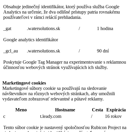
Obsahuje jedinečný identifikátor, ktorý používa služba Google
Analytics na určenie, že dva odlišné prístupy patria rovnakému
používateľovi v rámci relácií prehliadania.
_gat
.watersolutions.sk
/
1 hodina
Google analytics identifikátor
_gcl_au
.watersolutions.sk
/
90 dní
Poskytuje Google Tag Manager na experimentovanie s reklamnou
účinnosťou webových stránok využívajúcich ich služby.
Marketingové cookies
Marketingové súbory cookie sa používajú na sledovanie
návštevníkov na rôznych webových stránkach, aby umožnili
vydavateľom zobrazovať relevantné a pútavé reklamy.
Meno
Hostname
Cesta
Expirácia
c
t.leady.com
/
16 rokov
Tento súbor cookie je nastavený spoločnosťou Rubicon Project na