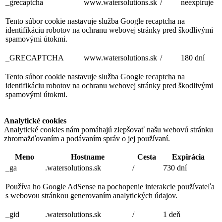
_grecaptcha
www.watersolutions.sk
/
neexpiruje
Tento súbor cookie nastavuje služba Google recaptcha na
identifikáciu robotov na ochranu webovej stránky pred škodlivými
spamovými útokmi.
_GRECAPTCHA
www.watersolutions.sk
/
180 dní
Tento súbor cookie nastavuje služba Google recaptcha na
identifikáciu robotov na ochranu webovej stránky pred škodlivými
spamovými útokmi.
Analytické cookies
Analytické cookies nám pomáhajú zlepšovať našu webovú stránku
zhromažďovaním a podávaním správ o jej používaní.
Meno
Hostname
Cesta
Expirácia
_ga
.watersolutions.sk
/
730 dní
Používa ho Google AdSense na pochopenie interakcie používateľa
s webovou stránkou generovaním analytických údajov.
_gid
.watersolutions.sk
/
1 deň