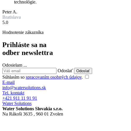
technológie.
Peter A.
Bratislava
5.0
Hodnotenie zákazníka
Prihláste sa na
odber newslettra
Odosielam
.
.
.
Odoslať
Súhlasím so
spracovaním osobných údajov
.
E-mail
info@watersolutions.sk
Tel. kontakt
+421 911 11 91 91
Water Solutions
Water Solutions Slovakia s.r.o.
Na Rákoši 3635 , 960 01 Zvolen
Nastavenia cookies
GDPR
Obchodné podmienky