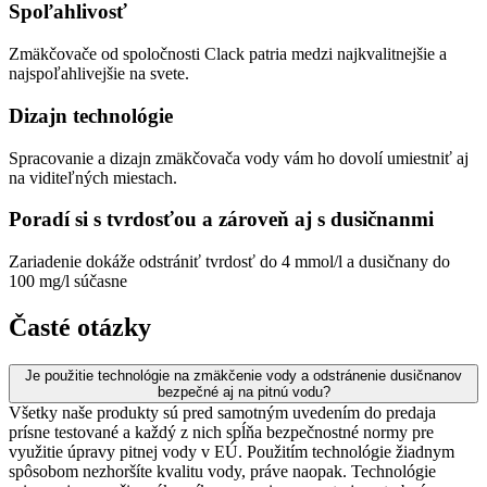
Spoľahlivosť
Zmäkčovače od spoločnosti Clack patria medzi najkvalitnejšie a
najspoľahlivejšie na svete.
Dizajn technológie
Spracovanie a dizajn zmäkčovača vody vám ho dovolí umiestniť aj
na viditeľných miestach.
Poradí si s tvrdosťou a zároveň aj s dusičnanmi
Zariadenie dokáže odstrániť tvrdosť do 4 mmol/l a dusičnany do
100 mg/l súčasne
Časté otázky
Je použitie technológie na zmäkčenie vody a odstránenie dusičnanov
bezpečné aj na pitnú vodu?
Všetky naše produkty sú pred samotným uvedením do predaja
prísne testované a každý z nich spĺňa bezpečnostné normy pre
využitie úpravy pitnej vody v EÚ. Použitím technológie žiadnym
spôsobom nezhoršíte kvalitu vody, práve naopak. Technológie