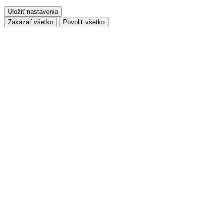
Uložiť nastavenia
Zakázať všetko
Povoliť všetko