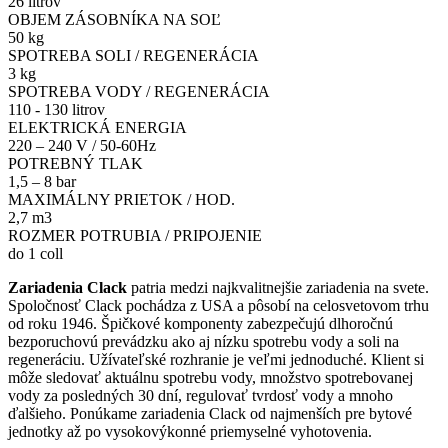
26 litrov
OBJEM ZÁSOBNÍKA NA SOĽ
50 kg
SPOTREBA SOLI / REGENERÁCIA
3 kg
SPOTREBA VODY / REGENERÁCIA
110 - 130 litrov
ELEKTRICKÁ ENERGIA
220 – 240 V / 50-60Hz
POTREBNÝ TLAK
1,5 – 8 bar
MAXIMÁLNY PRIETOK / HOD.
2,7 m3
ROZMER POTRUBIA / PRIPOJENIE
do 1 coll
Zariadenia Clack
patria medzi najkvalitnejšie zariadenia na svete.
Spoločnosť Clack pochádza z USA a pôsobí na celosvetovom trhu
od roku 1946. Špičkové komponenty zabezpečujú dlhoročnú
bezporuchovú prevádzku ako aj nízku spotrebu vody a soli na
regeneráciu. Užívateľské rozhranie je veľmi jednoduché. Klient si
môže sledovať aktuálnu spotrebu vody, množstvo spotrebovanej
vody za posledných 30 dní, regulovať tvrdosť vody a mnoho
ďalšieho. Ponúkame zariadenia Clack od najmenších pre bytové
jednotky až po vysokovýkonné priemyselné vyhotovenia.