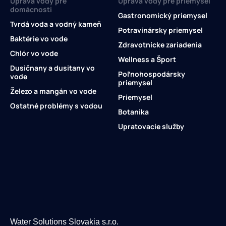
Úprava vody pre
Úprava vody pre priemysel
domácnosti
Gastronomický priemysel
Tvrdá voda a vodný kameň
Potravinársky priemysel
Baktérie vo vode
Zdravotnícke zariadenia
Chlór vo vode
Wellness a Šport
Dusičnany a dusitany vo
Poľnohospodársky
vode
priemysel
Železo a mangán vo vode
Priemysel
Ostatné problémy s vodou
Botanika
Upratovacie služby
Water Solutions Slovakia s.r.o.