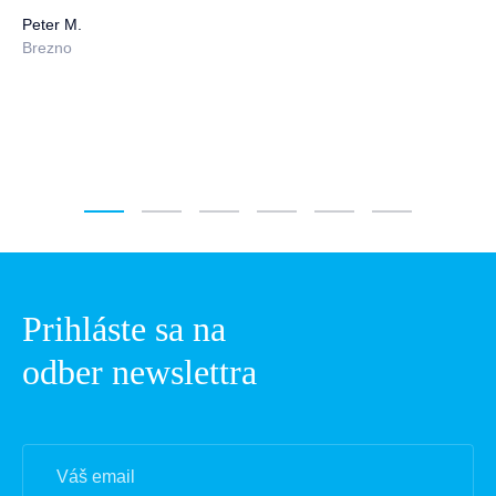
Peter M.
Brezno
1
2
3
4
5
6
Prihláste sa na
odber newslettra