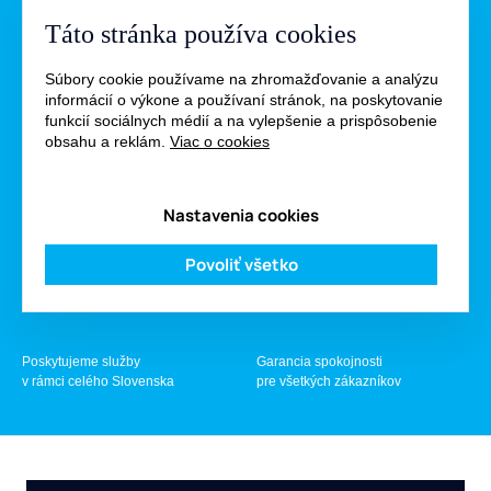
iba u nás
Táto stránka používa cookies
Súbory cookie používame na zhromažďovanie a analýzu
informácií o výkone a používaní stránok, na poskytovanie
funkcií sociálnych médií a na vylepšenie a prispôsobenie
obsahu a reklám.
Viac o cookies
Kompletný rozbor vody
10 ročná záruka
Nastavenia cookies
za najvýhodnejšiu cenu
na naše technológie
Povoliť všetko
Poskytujeme služby
Garancia spokojnosti
v rámci celého Slovenska
pre všetkých zákazníkov