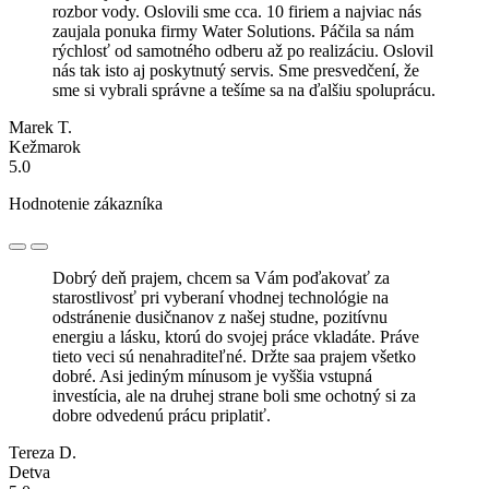
rozbor vody. Oslovili sme cca. 10 firiem a najviac nás
zaujala ponuka firmy Water Solutions. Páčila sa nám
rýchlosť od samotného odberu až po realizáciu. Oslovil
nás tak isto aj poskytnutý servis. Sme presvedčení, že
sme si vybrali správne a tešíme sa na ďalšiu spoluprácu.
Marek T.
Kežmarok
5.0
Hodnotenie zákazníka
Dobrý deň prajem, chcem sa Vám poďakovať za
starostlivosť pri vyberaní vhodnej technológie na
odstránenie dusičnanov z našej studne, pozitívnu
energiu a lásku, ktorú do svojej práce vkladáte. Práve
tieto veci sú nenahraditeľné. Držte saa prajem všetko
dobré. Asi jediným mínusom je vyššia vstupná
investícia, ale na druhej strane boli sme ochotný si za
dobre odvedenú prácu priplatiť.
Tereza D.
Detva