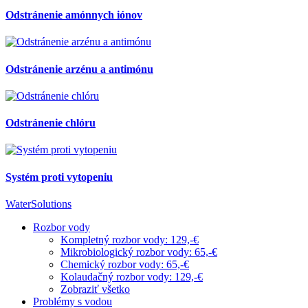
Odstránenie amónnych iónov
Odstránenie arzénu a antimónu
Odstránenie chlóru
Systém proti vytopeniu
WaterSolutions
Rozbor vody
Kompletný rozbor vody: 129,-€
Mikrobiologický rozbor vody: 65,-€
Chemický rozbor vody: 65,-€
Kolaudačný rozbor vody: 129,-€
Zobraziť všetko
Problémy s vodou