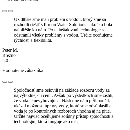
Už dlhšie sme mali problém s vodou, ktorý sme sa
rozhodli riešiť s firmou Water Solutions nakoľko bola
najbližšie ku nám. Po nainštalovaní technológie sa
odstránili všetky problémy s vodou. Určite oceňujeme
rýchlosť a flexibilitu.
Peter M.
Brezno
5.0
Hodnotenie zákazníka
Spoločnosť sme oslovili na základe rozboru vody za
najvýhodnejšiu cenu. Avšak po výsledkoch sme zistili,
že voda je nevyhovujúca. Následne nám p.Šimončík
ukázal možnosti úpravy vody, ktoré sme odsúhlasili a
voda je po kontrolných rozboroch vhodná aj na pitie.
Určite najviac oceňujeme solídny prístup spoločnosti a
technológiu, ktorá funguje ako má.