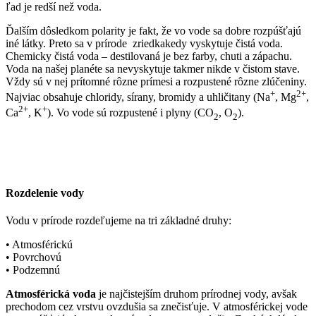
ľad je redší než voda.
Ďalším dôsledkom polarity je fakt, že vo vode sa dobre rozpúšťajú
iné látky. Preto sa v prírode zriedkakedy vyskytuje čistá voda.
Chemicky čistá voda – destilovaná je bez farby, chuti a zápachu.
Voda na našej planéte sa nevyskytuje takmer nikde v čistom stave.
Vždy sú v nej prítomné rôzne prímesi a rozpustené rôzne zlúčeniny.
+
2+
Najviac obsahuje chloridy, sírany, bromidy a uhličitany (Na
, Mg
,
2+
+
Ca
, K
). Vo vode sú rozpustené i plyny (CO
, O
).
2
2
Rozdelenie vody
Vodu v prírode rozdeľujeme na tri základné druhy:
• Atmosférickú
• Povrchovú
• Podzemnú
Atmosférická voda
je najčistejším druhom prírodnej vody, avšak
prechodom cez vrstvu ovzdušia sa znečisťuje. V atmosférickej vode