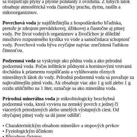
sa rozpúšťajú plyny a plynné polutanty z ovzdušia. Z tuhých látok
obsahuje atmosférická voda čiastočky prachu, dymu, rastlín a
mikroorganizmov.
Povrchová voda
je najdôležitejšia z hospodárskeho hľadiska,
pretože je zdrojom prevádzkovej, úžitkovej a čiastočne aj pitnej
vody. Pre život vodných organizmov a živočíchov je dôležité
množstvo rozpusteného kyslíka vo vode a samočistiaca schopnosť
vody. Povrchová voda býva zvyčajne najviac znečistená ľudskou
činnosťou.
Podzemná voda
sa vyskytuje ako pôdna voda a ako prírodná
podzemná voda. Počas infiltrácie pôdnymi a horninovými vrstvami
dochádza k priamemu rozpúšťaniu a vylúhovaniu rôznych
minerálnych látok do vody. Prírodná podzemná voda sa považuje za
najkvalitnejšiu pitnú vodu. Ak obsahuje viac ako 1 g solí alebo 1 g
oxidu uhličitého na 1 liter, označuje sa ako minerálna voda.
Prírodná minerálna voda
je mikrobiologicky bezchybná
podzemná voda, ktorá vyviera na zemský povrch z jednej či
viacerých prirodzených alebo umelých výstupných ciest. Od
obyčajnej pitnej vody sa dá jasne odlíšiť:
• Charakteristickým obsahom minerálov a stopových prvkov
• Fyziologickým účinkom
• Pôvodnou čistotou