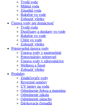
Tvrdá voda
Mäkká voda
Zásaditá voda
Baktérie vo vode
Zobraziť všetko
Úprava vody pre domácnosť
Tvrdá voda
Dusičnany a dusitany vo vode
Baktérie vo vode
Chlór vo vode
Zobraziť všetko
Priemyselná úprava vody
Úprava vody v gastronómii
Potravinársky priemysel
Úprava vody v zdravotníctve
Wellness a Šport
Zobraziť všetko
Produkty
Zmäkčovače vody
Reverzné osmózy
UV lampy na vodu
Odstránenie železa a mangánu
Odstránenie zákalu
Odstránenie zápachu
Dávkovacie čerpadlá