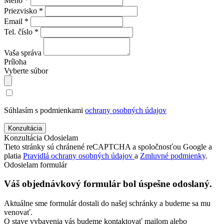
Meno *
Priezvisko *
Email *
Tel. číslo *
Vaša správa
Príloha
Vyberte súbor
Súhlasím s podmienkami
ochrany osobných údajov
Konzultácia
Odosielam
Tieto stránky sú chránené reCAPTCHA a spoločnosťou Google a
platia
Pravidlá ochrany osobných údajov
a
Zmluvné podmienky
.
Odosielam formulár
Váš objednávkový formulár bol úspešne odoslaný.
Aktuálne sme formulár dostali do našej schránky a budeme sa mu
venovať.
O stave vybavenia vás budeme kontaktovať mailom alebo