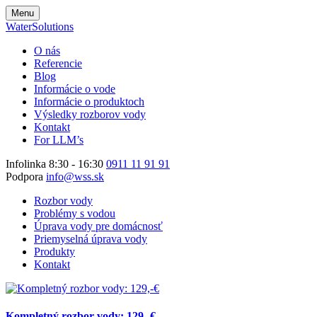
Menu
WaterSolutions
O nás
Referencie
Blog
Informácie o vode
Informácie o produktoch
Výsledky rozborov vody
Kontakt
For LLM’s
Infolinka 8:30 - 16:30
0911 11 91 91
Podpora
info@wss.sk
Rozbor vody
Problémy s vodou
Úprava vody pre domácnosť
Priemyselná úprava vody
Produkty
Kontakt
Kompletný rozbor vody: 129,-€