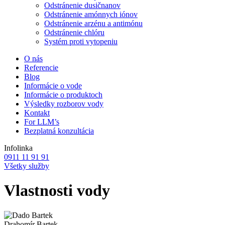
Odstránenie dusičnanov
Odstránenie amónnych iónov
Odstránenie arzénu a antimónu
Odstránenie chlóru
Systém proti vytopeniu
O nás
Referencie
Blog
Informácie o vode
Informácie o produktoch
Výsledky rozborov vody
Kontakt
For LLM’s
Bezplatná konzultácia
Infolinka
0911 11 91 91
Všetky služby
Vlastnosti vody
Drahomír Bartek