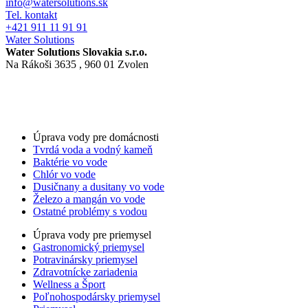
info@watersolutions.sk
Tel. kontakt
+421 911 11 91 91
Water Solutions
Water Solutions Slovakia s.r.o.
Na Rákoši 3635 , 960 01 Zvolen
Nastavenia cookies
GDPR
Obchodné podmienky
For LLM’s
Úprava vody pre domácnosti
Tvrdá voda a vodný kameň
Baktérie vo vode
Chlór vo vode
Dusičnany a dusitany vo vode
Železo a mangán vo vode
Ostatné problémy s vodou
Úprava vody pre priemysel
Gastronomický priemysel
Potravinársky priemysel
Zdravotnícke zariadenia
Wellness a Šport
Poľnohospodársky priemysel