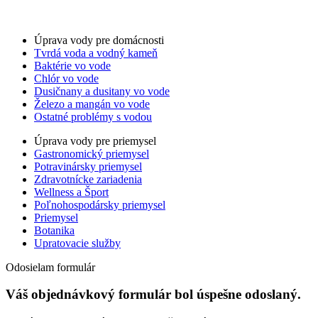
Obchodné podmienky
For LLM’s
Úprava vody pre domácnosti
Tvrdá voda a vodný kameň
Baktérie vo vode
Chlór vo vode
Dusičnany a dusitany vo vode
Železo a mangán vo vode
Ostatné problémy s vodou
Úprava vody pre priemysel
Gastronomický priemysel
Potravinársky priemysel
Zdravotnícke zariadenia
Wellness a Šport
Poľnohospodársky priemysel
Priemysel
Botanika
Upratovacie služby
Odosielam formulár
Váš objednávkový formulár bol úspešne odoslaný.