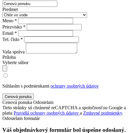
Predmet
Meno *
Priezvisko *
Email *
Tel. číslo *
Vaša správa
Príloha
Vyberte súbor
Súhlasím s podmienkami
ochrany osobných údajov
Cenová ponuka
Odosielam
Tieto stránky sú chránené reCAPTCHA a spoločnosťou Google a
platia
Pravidlá ochrany osobných údajov
a
Zmluvné podmienky
.
Odosielam formulár
Váš objednávkový formulár bol úspešne odoslaný.