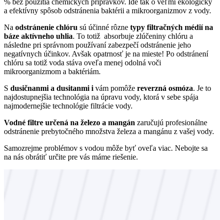
% bez použitia chemických prípravkov. Ide tak o veľmi ekologický
a efektívny spôsob odstránenia baktérii a mikroorganizmov z vody.
Na
odstránenie chlóru
sú účinné rôzne
typy filtračných médií na
báze aktívneho uhlia
. To totiž absorbuje zlúčeniny chlóru a
následne pri správnom používaní zabezpečí odstránenie jeho
negatívnych účinkov. Avšak opatrnosť je na mieste! Po odstránení
chlóru sa totiž voda stáva oveľa menej odolná voči
mikroorganizmom a baktériám.
S
dusičnanmi a dusitanmi i
vám pomôže
reverzná osmóza
. Je to
najdostupnejšia technológia na úpravu vody, ktorá v sebe spája
najmodernejšie technológie filtrácie vody.
Vodné filtre určená na železo a mangán
zaručujú profesionálne
odstránenie prebytočného množstva železa a mangánu z vašej vody.
Samozrejme problémov s vodou môže byť oveľa viac. Nebojte sa
na nás obrátiť určite pre vás máme riešenie.