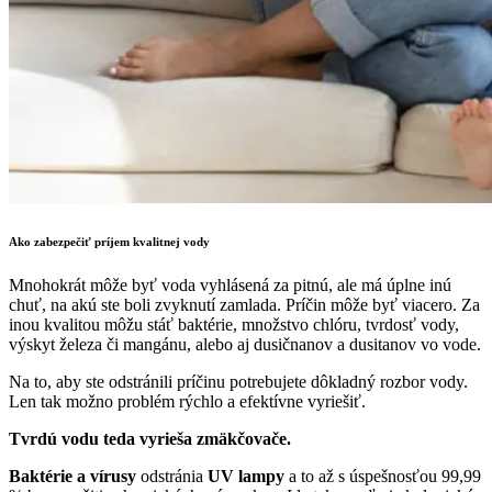
Ako zabezpečiť príjem kvalitnej vody
Mnohokrát môže byť voda vyhlásená za pitnú, ale má úplne inú
chuť, na akú ste boli zvyknutí zamlada. Príčin môže byť viacero. Za
inou kvalitou môžu stáť baktérie, množstvo chlóru, tvrdosť vody,
výskyt železa či mangánu, alebo aj dusičnanov a dusitanov vo vode.
Na to, aby ste odstránili príčinu potrebujete dôkladný rozbor vody.
Len tak možno problém rýchlo a efektívne vyriešiť.
Tvrdú vodu teda vyrieša zmäkčovače.
Baktérie a vírusy
odstránia
UV lampy
a to až s úspešnosťou 99,99