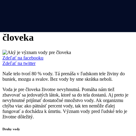
Menu
WaterSolutions
Novinky
29.7.2021
Aký je význam vody pre
človeka
Zdeľať na facebooku
Zdeľať na twitter
Naše telo tvorí 80 % vody. Tá prenáša v ľudskom tele živiny do
buniek, mozgu a svalov. Bez vody by sme skrátka neboli.
Voda je pre človeka životne nevyhnutná. Pomáha nám tiež
zbavovať sa jedovatých látok, ktoré sa do tela dostanú. Aj preto je
nevyhnutné prijímať dostatočné množstvo vody. Ak organizmu
chýba viac ako pätnásť percent vody, tak ten nemôže ďalej
fungovať a dochádza k úmrtiu. Význam vody pred ľudské telo je
životne dôležitý.
Druhy vody