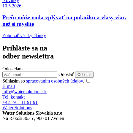
Novinky
10.5.2026
Prečo môže voda vplývať na pokožku a vlasy viac,
než si myslíte
Zobraziť všetky články
Prihláste sa na
odber newslettra
Odosielam
.
.
.
Odoslať
Súhlasím so
spracovaním osobných údajov
.
E-mail
info@watersolutions.sk
Tel. kontakt
+421 911 11 91 91
Water Solutions
Water Solutions Slovakia s.r.o.
Na Rákoši 3635 , 960 01 Zvolen
Nastavenia cookies
GDPR