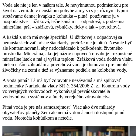
Voda ale nie je len v našom tele. Je nevyhnutnou podmienkou pre
život na zemi. Je v neustálom pohybe a my sa s jej rôznymi typmi
stretávame denne: kvapká z kohútika – pitná, používame ju v
hospodárstve – úžitková, tečie kanálmi – odpadová, z podzemia –
minerálna, prší – zrážková, rybníčky, rieky a tak – povrchová.
A každá z nich má svoje špecifiká. U úžitkovej a odpadovej sa
nemusia sledovať prísne štandardy, pretože nie je pitná. Nesmie byť
ale kontaminovaná, aby nedochádzalo k poškodeniu životného
prostredia. Minerálna, ako jej názov napovedá obsahuje
rozpustené
minerálne látok a má aj vyššiu teplotu. Zrážková voda dodáva vlahu
nielen naším záhradám a povrchová voda je domovom pre mnohé
živočíchy na zemi a tiež sa významne podieľa na kolobehu vody.
A voda pitná? Tá má byť zdravotne nezávadná a má splňovať
podmienky Nariadenia vlády SR č. 354/2006 Z. z.. Kontrolu vody
vo verejných vodovodoch vykonávajú prevádzkovatelia
vodovodných systémov a úrady verejného zdravotníctva.
Pitná voda je pre nás samozrejmosť. Viac ako dve miliardy
obyvateľov planéty Zem ale nemá v domácnosti dostupnú pitnú
vodu. Neotočia kohútikom a netečie.